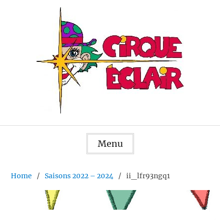
Skip
to
content
Menu
Home
Saisons 2022 – 2024
ii_lfr93ngq1