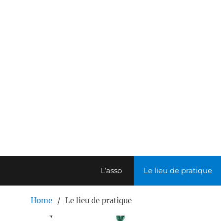
Skip
to
content
L’asso
Le lieu de pratique
Home
Le lieu de pratique