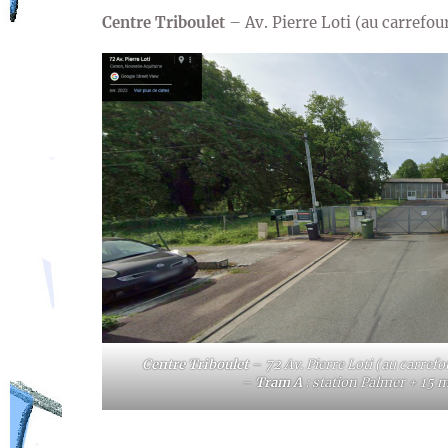
Centre Triboulet
– Av. Pierre Loti (au carrefo
Centre Triboulet
– 72 Av. Pierre Loti (au carref
–
Tram A
: station Palmer + 15